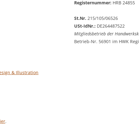
Registernummer:
HRB 24855
St.Nr.
215/105/06526
USt-IdNr.:
DE264487522
Mitgliedsbetrieb der Handwerk
Betrieb-Nr. 56901 im HWK Regi
ign & Illustration
ier
.