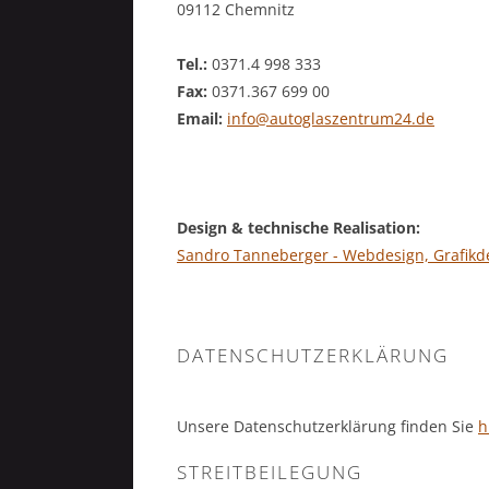
09112 Chemnitz
Tel.:
0371.4 998 333
Fax:
0371.367 699 00
Email:
info@autoglaszentrum24.de
Design & technische Realisation:
Sandro Tanneberger - Webdesign, Grafikdes
DATENSCHUTZERKLÄRUNG
Unsere Datenschutzerklärung finden Sie
h
STREITBEILEGUNG